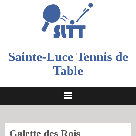
Aller
au
contenu
Sainte-Luce Tennis de
Table
Galette des Rois