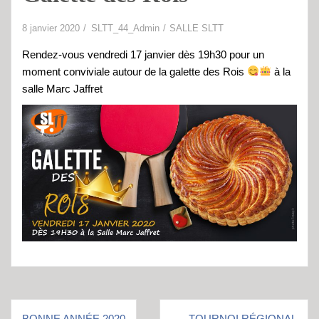
8 janvier 2020
SLTT_44_Admin
SALLE SLTT
Rendez-vous vendredi 17 janvier dès 19h30 pour un
moment conviviale autour de la galette des Rois
à la
salle Marc Jaffret
Navigation
BONNE ANNÉE 2020
TOURNOI RÉGIONAL