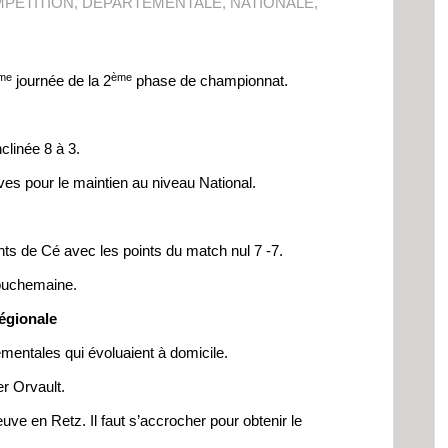
PÉTITION
,
DÉPARTEMENTALE
,
NATIONALE
,
me
ème
journée de la 2
phase de championnat.
clinée 8 à 3.
es pour le maintien au niveau National.
nts de Cé avec les points du match nul 7 -7.
Bouchemaine.
Régionale
entales qui évoluaient à domicile.
er Orvault.
uve en Retz. Il faut s’accrocher pour obtenir le