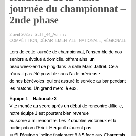
journée du championnat –
2nde phase
2 avril 2025
SLTT_44_Admin
COMPÉTITION
,
DÉPARTEMENTALE
,
NATIONALE
,
RÉGIONALE
Lors de cette journée de championnat, l’ensemble de nos
seniors a évolué à domicile, offrant ainsi un
beau week-end de ping dans la salle Marc Jaffret. Cela
n’aurait pas été possible sans l’aide précieuse
de nos bénévoles, qui ont assuré le service au bar pendant
les matchs. Un grand merci à eux.
Équipe 1 – Nationale 3
Vite menée au score après un début de rencontre difficile,
notre équipe 1 est pourtant bien revenue
au score à mi rencontre. Les 2 doubles victorieux et la
participation d’Erick Hergault n’auront pas
suffi, l’équipe s’incline finalement 8 à 5 face aux Charentais